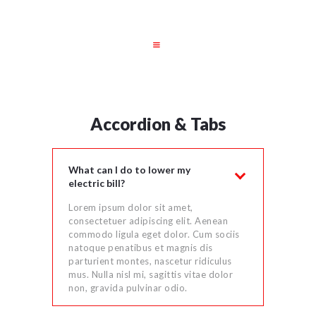
STARTSEITE
JOBS
UNSERE
Accordion & Tabs
LEISTUNGEN
DATENSCHUTZ
What can I do to lower my
IMPRESSUM
electric bill?
Lorem ipsum dolor sit amet,
consectetuer adipiscing elit. Aenean
commodo ligula eget dolor. Cum sociis
natoque penatibus et magnis dis
parturient montes, nascetur ridiculus
mus. Nulla nisl mi, sagittis vitae dolor
non, gravida pulvinar odio.