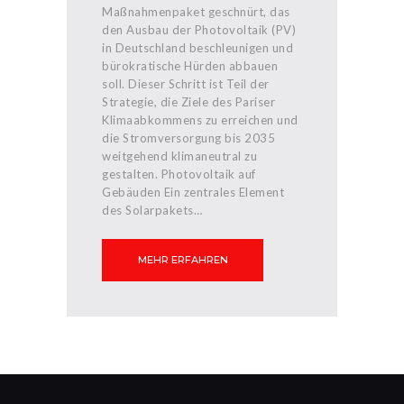
Maßnahmenpaket geschnürt, das
den Ausbau der Photovoltaik (PV)
in Deutschland beschleunigen und
bürokratische Hürden abbauen
soll. Dieser Schritt ist Teil der
Strategie, die Ziele des Pariser
Klimaabkommens zu erreichen und
die Stromversorgung bis 2035
weitgehend klimaneutral zu
gestalten. Photovoltaik auf
Gebäuden Ein zentrales Element
des Solarpakets…
MEHR ERFAHREN