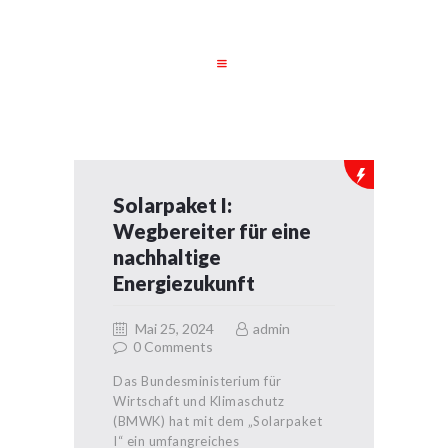
STARTSEITE
JOBS
UNSERE
LEISTUNGEN
Solarpaket I:
DATENSCHUTZ
Wegbereiter für eine
IMPRESSUM
nachhaltige
Energiezukunft
Mai 25, 2024
admin
0
Comments
Das Bundesministerium für
Wirtschaft und Klimaschutz
(BMWK) hat mit dem „Solarpaket
I“ ein umfangreiches